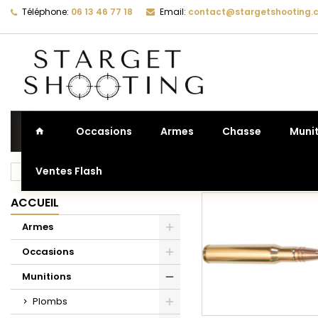
Téléphone:
06 13 46 77 18
Email:
contact@stargetshooting.
La
(
C
C
add_circle_outline
((
Vo
No
d'e
Occasions
Armes
Chasse
Muni
Ventes Flash
Accueil
Munitions
Munitions catégorie C
7mm-08
ACCUEIL
Armes
Occasions
Munitions
Plombs