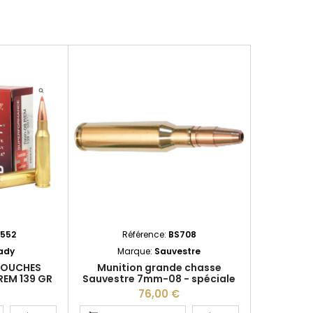
552
Référence:
BS708
ady
Marque:
Sauvestre
RTOUCHES
Munition grande chasse
EM 139 GR
Sauvestre 7mm-08 - spéciale
3
battue
76,00 €