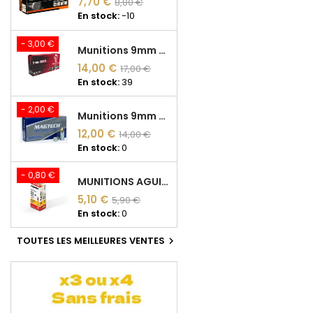
7,70 €
8,80 €
En stock:
-10
- 3,00 €
Munitions 9mm Fiocchi FMJ 124 grains
14,00 €
17,00 €
En stock:
39
- 2,00 €
Munitions 9mm Magtech FMJ Acier 124 grains FMJ
12,00 €
14,00 €
En stock:
0
- 0,80 €
MUNITIONS AGUILA HV SP 22 LONG RIFLE 40GR* BOITE DE 50
5,10 €
5,90 €
En stock:
0
TOUTES LES MEILLEURES VENTES
