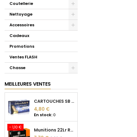
Coutellerie
Nettoyage
Accessoires
Cadeaux
Promotions
Ventes FLASH
Chasse
MEILLEURES VENTES
CARTOUCHES SB 22LR CLUB LRN 40gr
4,80 €
En stock:
0
- 1,10 €
Munitions 22Lr RWS Target Rifle