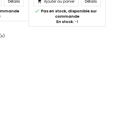
BOITE DE 20 CARTOUCHES HORNADY 7MM-08 REM 139 GR SST 8
Munition grande c
Détails
Ajouter au panier
Détails


 commande
Pas en stock, disponible sur
0
commande
En stock:
-1
(s)