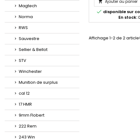
Ajouter au panier

Magtech

disponible sur
Norma
En stock:
RWS
Affichage 1-2 de 2 article
Sauvestre
Sellier & Bellot
STV
Winchester
Munition de surplus
cal 12
17 HMR
9mm Flobert
222 Rem
243 Win