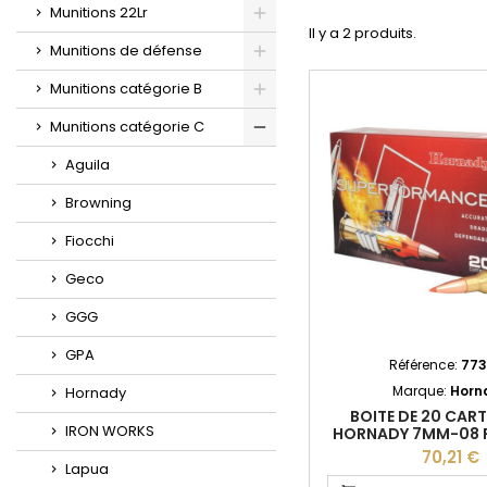
Munitions 22Lr
Il y a 2 produits.
Munitions de défense
Munitions catégorie B
Munitions catégorie C
Aguila
Browning
Fiocchi
Geco
GGG
GPA
Référence:
773
Marque:
Horn
Hornady
BOITE DE 20 CA
IRON WORKS
HORNADY 7MM-08 R
SST 8057
70,21 €
Lapua