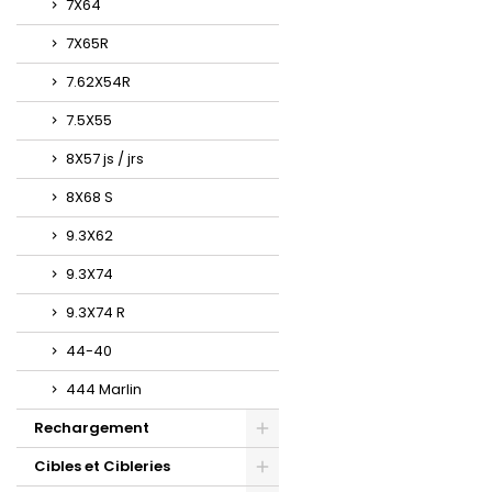
7X64
7X65R
7.62X54R
7.5X55
8X57 js / jrs
8X68 S
9.3X62
9.3X74
9.3X74 R
44-40
444 Marlin
Rechargement
Cibles et Cibleries