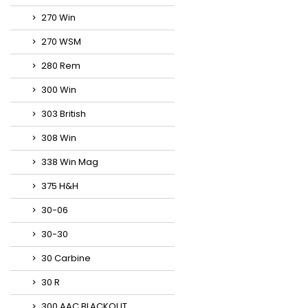
270 Win
270 WSM
280 Rem
300 Win
303 British
308 Win
338 Win Mag
375 H&H
30-06
30-30
30 Carbine
30 R
300 AAC BLACKOUT