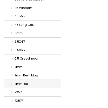
35 Whelem
44 Mag
45 Long Colt
6mm
6.5X47
6.5X55
6.5 Creedmoor
7mm
7mm Rem Mag
7mm-08
7X57
7X57R