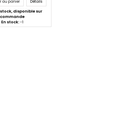
2M Calibre 22lr
Pistolet Morini CM 22M Rapid Fire Calibre 22lr
r au panier
Détails
stock, disponible sur
commande
En stock:
-1