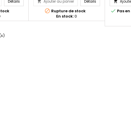
Pistolet Morini CM 22M Rapid Fire Steel Calibre 22lr
Pistolet Morini CM 2
Détails
Ajouter au panier
Détails
Ajoute




stock
Rupture de stock
Pas en 
0
En stock:
0
(s)