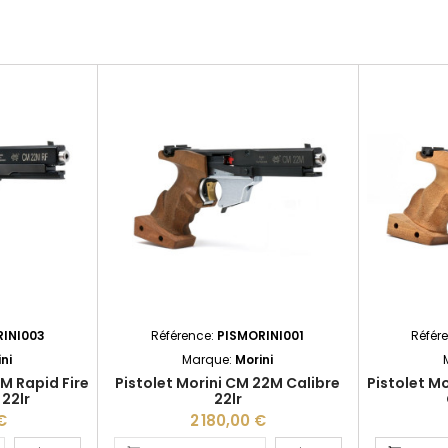
INI003
Référence:
PISMORINI001
Référ
ni
Marque:
Morini
2M Rapid Fire
Pistolet Morini CM 22M Calibre
Pistolet M
 22lr
22lr
€
2 180,00 €