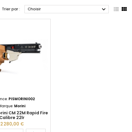



Trier par :
Choisir
ence:
PISMORINI002
Marque:
Morini
orini CM 22M Rapid Fire
Calibre 22lr
2 280,00 €