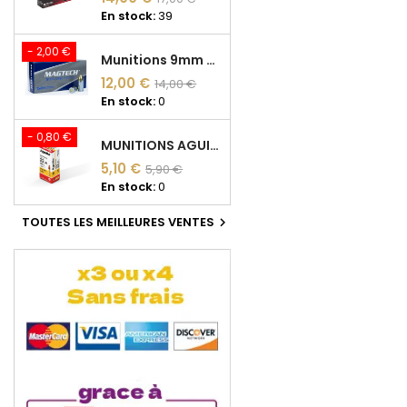
En stock:
39
- 2,00 €
Munitions 9mm Magtech FMJ Acier 124 grains FMJ
12,00 €
14,00 €
En stock:
0
- 0,80 €
MUNITIONS AGUILA HV SP 22 LONG RIFLE 40GR* BOITE DE 50
5,10 €
5,90 €
En stock:
0
TOUTES LES MEILLEURES VENTES
