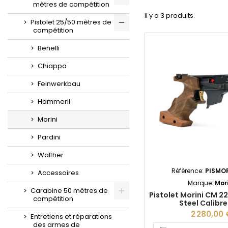
mètres de compétition
Il y a 3 produits.
Pistolet 25/50 mètres de
compétition
Benelli
Chiappa
Feinwerkbau
Hämmerli
Morini
Pardini
Walther
Référence:
PISMOR
Accessoires
Marque:
Mori
Carabine 50 mètres de
Pistolet Morini CM 2
compétition
Steel Calibre
2 280,00 
Entretiens et réparations
des armes de