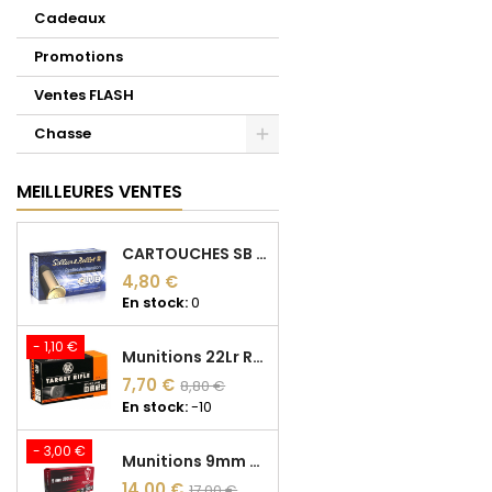
Cadeaux
Promotions
Ventes FLASH
Chasse
MEILLEURES VENTES
CARTOUCHES SB 22LR CLUB LRN 40gr
4,80 €
En stock:
0
- 1,10 €
Munitions 22Lr RWS Target Rifle
7,70 €
8,80 €
En stock:
-10
- 3,00 €
Munitions 9mm Fiocchi FMJ 124 grains
14,00 €
17,00 €