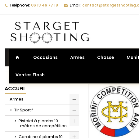
Téléphone:
06 13 46 77 18
Email:
contact@stargetshooting.
La
(
C
C
add_circle_outline
((
Vo
No
d'e
Occasions
Armes
Chasse
Muni
Ventes Flash
Accueil
Armes
Tir Sportif
Pistolet 25/50 mètres d
ACCUEIL
Armes
Tir Sportif
Pistolet à plombs 10
mètres de compétition
Carabine à plombs 10