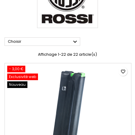

Choisir
Affichage 1-22 de 22 article(s)
- 3,00 €
favorite_border
Exclusivité web
Nouveau