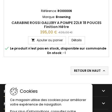
Référence:
RO00006
Marque:
Browning
CARABINE ROSSI GALLERY A POMPE 22LR 18 POUCES
Finition Hêtre
395,00 €
439,00 €
CARABINE ROSSI GALL
Ajouter au panier
Détails


Le produit n'est pas en stock, disponible sur commande
En stock:
-1
RETOUR EN HAUT


Cookies
PRODUITS
Ce magasin utilise des cookies pour améliorer

NOTRE SOCIÉTÉ
votre expérience de navigation.
Pour plus d'informations, consultez notre