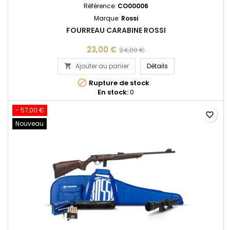
Référence:
CO00006
Marque:
Rossi
FOURREAU CARABINE ROSSI
23,00 €
24,00 €
FOURREAU CARABINE
Ajouter au panier
Détails


Rupture de stock
En stock:
0
- 57,00 €
favorite_border
Nouveau