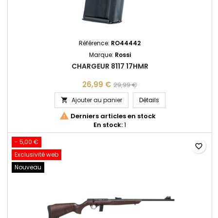
Référence:
RO44442
Marque:
Rossi
CHARGEUR 8117 17HMR
26,99 €
29,99 €
CHARGEUR 8117 17H
Ajouter au panier
Détails


Derniers articles en stock
En stock:
1
- 5,00 €
favorite_border
Exclusivité web
Nouveau