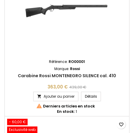
Référence:
RO00001
Marque:
Rossi
Carabine Rossi MONTENEGRO SILENCE cal. 410
363,00 €
439,00 €
Carabine Rossi MON
Ajouter au panier
Détails


Derniers articles en stock
En stock:
1
- 60,00 €
favorite_border
Exclusivité web