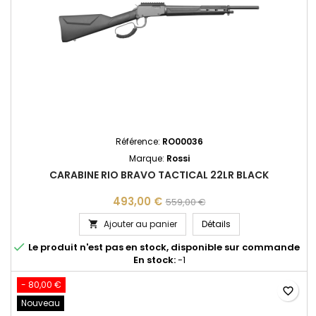
Référence:
RO00036
Marque:
Rossi
CARABINE RIO BRAVO TACTICAL 22LR BLACK
493,00 €
559,00 €
CARABINE RIO BRAVO
Ajouter au panier
Détails


Le produit n'est pas en stock, disponible sur commande
En stock:
-1
- 80,00 €
favorite_border
Nouveau