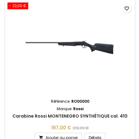
- 22,00 €
favorite_border
Référence:
RO00000
Marque:
Rossi
Carabine Rossi MONTENEGRO SYNTHÉTIQUE cal. 410
197,00 €
219,00 €
Carabine Rossi MON
Ajouter au panier
Détails
