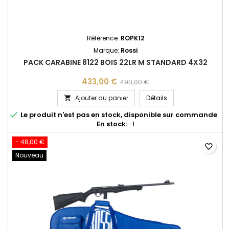
Référence:
ROPK12
Marque:
Rossi
PACK CARABINE 8122 BOIS 22LR M STANDARD 4X32
433,00 €
490,00 €
PACK CARABINE 8122
Ajouter au panier
Détails


Le produit n'est pas en stock, disponible sur commande
En stock:
-1
- 48,00 €
favorite_border
Nouveau