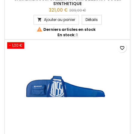
SYNTHETIQUE
321,00 €
389,00 €
CARABINE ROSSI GAL
Ajouter au panier
Détails


Derniers articles en stock
En stock:
1
- 1,00 €
favorite_border