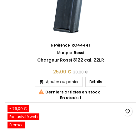
Référence:
RO44441
Marque:
Rossi
Chargeur Rossi 8122 cal. 22LR
25,00 €
30,00 €
Chargeur Rossi 8122
Ajouter au panier
Détails


Derniers articles en stock
En stock:
1
- 76,00 €
favorite_border
Exclusivité web
Promo !