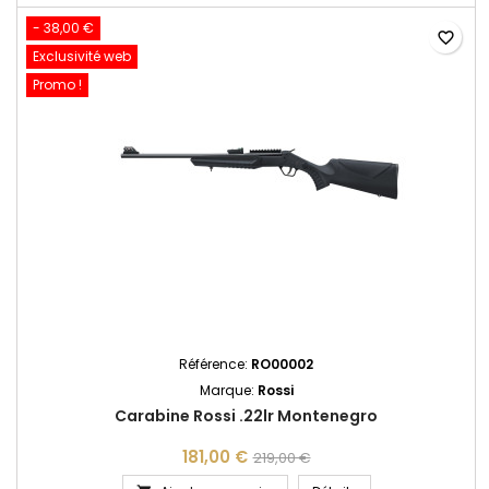
- 38,00 €
favorite_border
Exclusivité web
Promo !
Référence:
RO00002
Marque:
Rossi
Carabine Rossi .22lr Montenegro
181,00 €
219,00 €