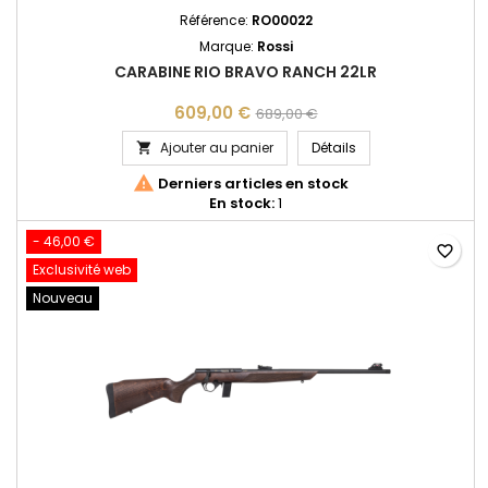
Référence:
RO00022
Marque:
Rossi
CARABINE RIO BRAVO RANCH 22LR
609,00 €
689,00 €
CARABINE RIO BRAV
Ajouter au panier
Détails


Derniers articles en stock
En stock:
1
- 46,00 €
favorite_border
Exclusivité web
Nouveau