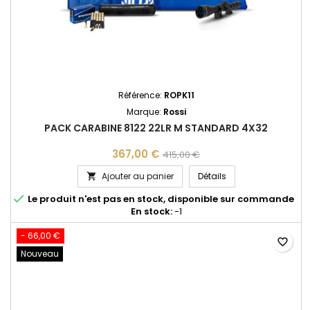
Référence:
ROPK11
Marque:
Rossi
PACK CARABINE 8122 22LR M STANDARD 4X32
367,00 €
415,00 €
PACK CARABINE 8122
Ajouter au panier
Détails


Le produit n'est pas en stock, disponible sur commande
En stock:
-1
- 66,00 €
favorite_border
Nouveau