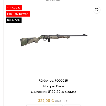
- 47,00 €
favorite_border
Exclusivité web
Nouveau
Référence:
RO00025
Marque:
Rossi
CARABINE 8122 22LR CAMO
322,00 €
369,00 €