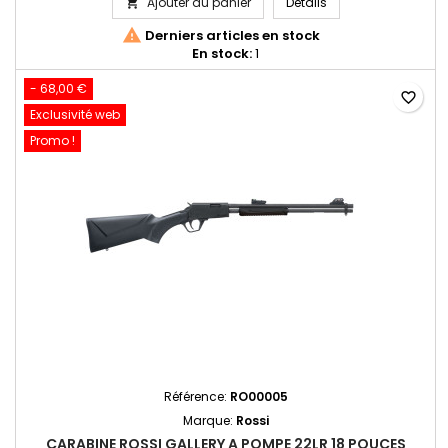
Carabine Rossi .22l
Ajouter au panier
Détails


Derniers articles en stock
En stock:
1
- 68,00 €
favorite_border
Exclusivité web
Promo !
Référence:
RO00005
Marque:
Rossi
CARABINE ROSSI GALLERY A POMPE 22LR 18 POUCES