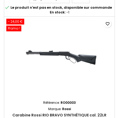

Le produit n'est pas en stock, disponible sur commande
En stock:
-1
- 24,00 €
favorite_border
Promo !
Référence:
RO00003
Marque:
Rossi
Carabine Rossi RIO BRAVO SYNTHÉTIQUE cal. 22LR