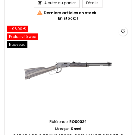
CARABINE 8122 22L
Ajouter au panier
Détails


Derniers articles en stock
En stock:
1
- 96,00 €
favorite_border
Exclusivité web
Nouveau
Référence:
RO00024
Marque:
Rossi