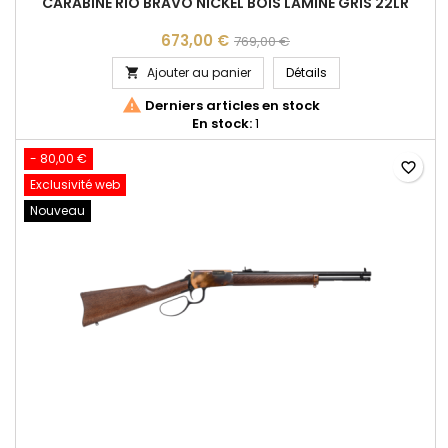
CARABINE RIO BRAVO NICKEL BOIS LAMINE GRIS 22LR
673,00 €
769,00 €
CARABINE RIO BRAVO
Ajouter au panier
Détails


Derniers articles en stock
En stock:
1
- 80,00 €
favorite_border
Exclusivité web
Nouveau