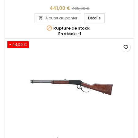
441,00 €
465,00 €
Carabine Rossi RIO
Ajouter au panier
Détails


Rupture de stock
En stock:
-1
- 44,00 €
favorite_border