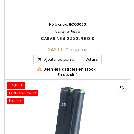
Référence:
RO00020
Marque:
Rossi
CARABINE 8122 22LR BOIS
343,00 €
389,00 €
CARABINE 8122 22LR
Ajouter au panier
Détails


Derniers articles en stock
En stock:
1
- 5,00 €
favorite_border
Exclusivité web
Promo !