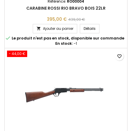
Référence:
RO00004
CARABINE ROSSI RIO BRAVO BOIS 22LR
395,00 €
439,00 €
CARABINE ROSSI RIO
Ajouter au panier
Détails


Le produit n'est pas en stock, disponible sur commande
En stock:
-1
- 44,00 €
favorite_border