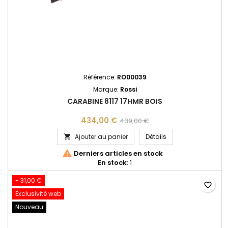
Référence:
RO00039
Marque:
Rossi
CARABINE 8117 17HMR BOIS
434,00 €
439,00 €
CARABINE 8117 17HM
Ajouter au panier
Détails


Derniers articles en stock
En stock:
1
- 31,00 €
favorite_border
Exclusivité web
Nouveau