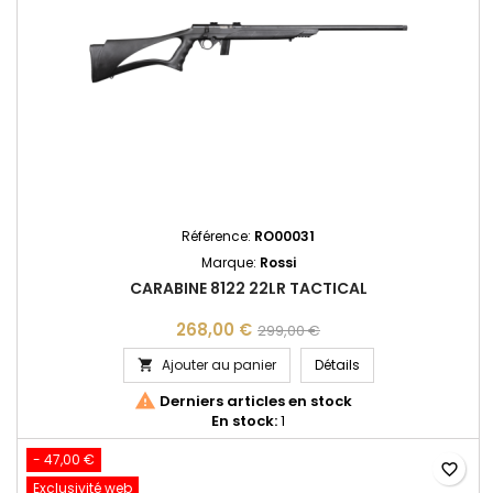
Référence:
RO00031
Marque:
Rossi
CARABINE 8122 22LR TACTICAL
268,00 €
299,00 €
CARABINE 8122 22LR
Ajouter au panier
Détails


Derniers articles en stock
En stock:
1
- 47,00 €
favorite_border
Exclusivité web